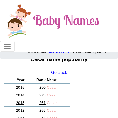
100% American popular baby names!
You are here:
BABYNAMES.IT
/ Cesar name popularity
Cesar name popularity
Go Back
Year
Rank
Name
2015
280
Cesar
2014
279
Cesar
2013
261
Cesar
2012
255
Cesar