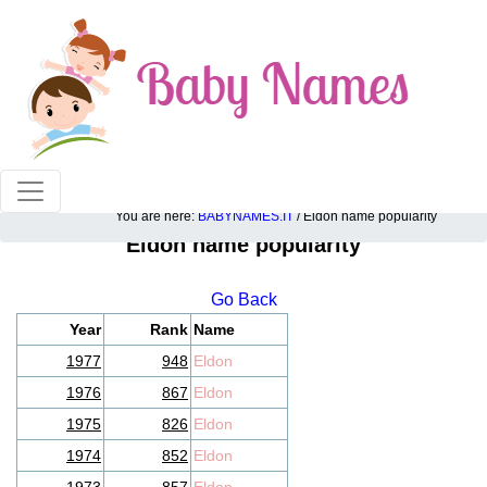
100% American popular baby names!
You are here:
BABYNAMES.IT
/ Eldon name popularity
Eldon name popularity
Go Back
Year
Rank
Name
1977
948
Eldon
1976
867
Eldon
1975
826
Eldon
1974
852
Eldon