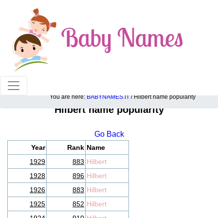
100% American popular baby names!
You are here:
BABYNAMES.IT
/ Hilbert name popularity
Hilbert name popularity
Go Back
Year
Rank
Name
1929
883
Hilbert
1928
896
Hilbert
1926
883
Hilbert
1925
852
Hilbert