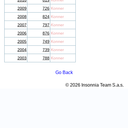
2010
819
Konner
2009
726
Konner
2008
824
Konner
2007
797
Konner
2006
876
Konner
2005
749
Konner
2004
739
Konner
2003
788
Konner
Go Back
© 2026 Insonnia Team S.a.s.