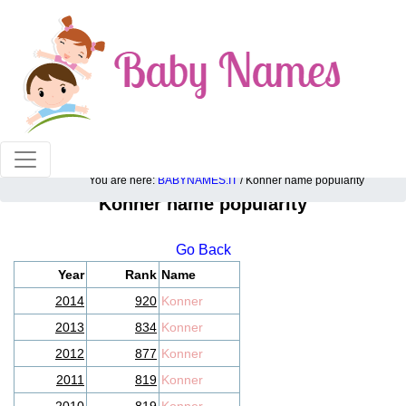
100% American popular baby names!
You are here:
BABYNAMES.IT
/ Konner name popularity
Konner name popularity
Go Back
Year
Rank
Name
2014
920
Konner
2013
834
Konner
2012
877
Konner
2011
819
Konner