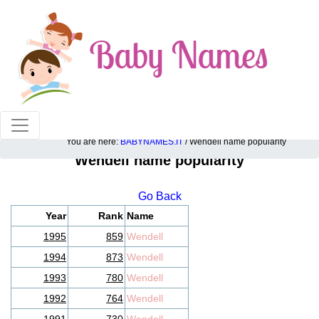
100% American popular baby names!
You are here:
BABYNAMES.IT
/ Wendell name popularity
Wendell name popularity
Go Back
Year
Rank
Name
1995
859
Wendell
1994
873
Wendell
1993
780
Wendell
1992
764
Wendell