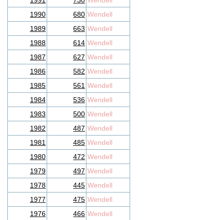
1991
730
Wendell
1990
680
Wendell
1989
663
Wendell
1988
614
Wendell
1987
627
Wendell
1986
582
Wendell
1985
561
Wendell
1984
536
Wendell
1983
500
Wendell
1982
487
Wendell
1981
485
Wendell
1980
472
Wendell
1979
497
Wendell
1978
445
Wendell
1977
475
Wendell
1976
466
Wendell