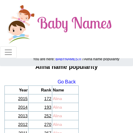
100% American popular baby names!
You are here:
BABYNAMES.IT
/ Alina name popularity
Alina name popularity
Go Back
Year
Rank
Name
2015
172
Alina
2014
193
Alina
2013
252
Alina
2012
270
Alina