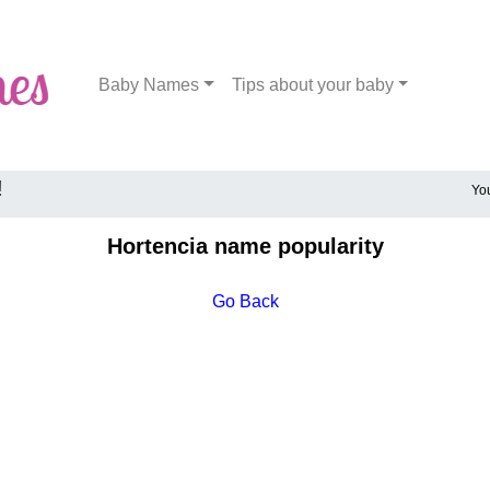
Baby Names
Tips about your baby
!
Yo
Hortencia name popularity
Go Back