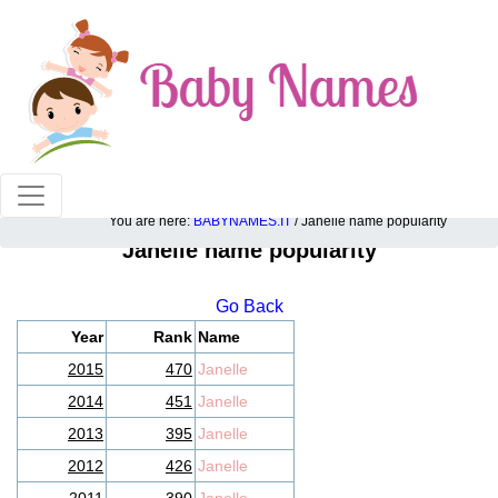
100% American popular baby names!
You are here:
BABYNAMES.IT
/ Janelle name popularity
Janelle name popularity
Go Back
Year
Rank
Name
2015
470
Janelle
2014
451
Janelle
2013
395
Janelle
2012
426
Janelle