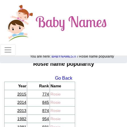
100% American popular baby names!
You are here:
BABYNAMES.IT
/ Rosie name popularity
Rosie name popularity
Go Back
Year
Rank
Name
2015
774
Rosie
2014
845
Rosie
2013
874
Rosie
1982
954
Rosie