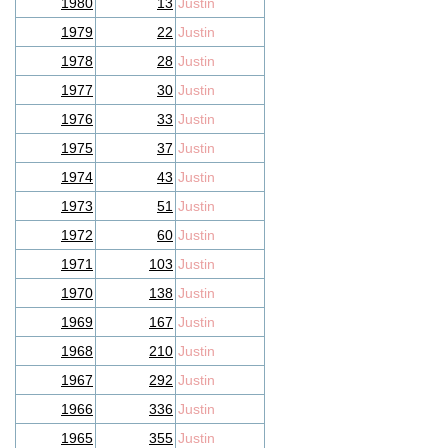
1980
13
Justin
1979
22
Justin
1978
28
Justin
1977
30
Justin
1976
33
Justin
1975
37
Justin
1974
43
Justin
1973
51
Justin
1972
60
Justin
1971
103
Justin
1970
138
Justin
1969
167
Justin
1968
210
Justin
1967
292
Justin
1966
336
Justin
1965
355
Justin