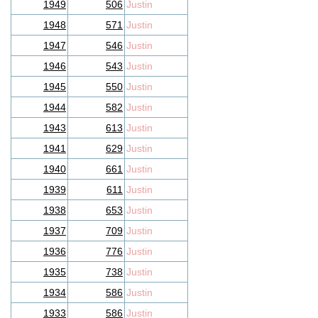
1949
506
Justin
1948
571
Justin
1947
546
Justin
1946
543
Justin
1945
550
Justin
1944
582
Justin
1943
613
Justin
1941
629
Justin
1940
661
Justin
1939
611
Justin
1938
653
Justin
1937
709
Justin
1936
776
Justin
1935
738
Justin
1934
586
Justin
1933
586
Justin