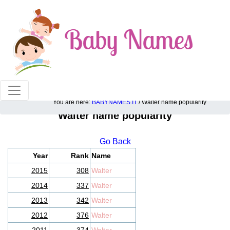
100% American popular baby names!
You are here:
BABYNAMES.IT
/ Walter name popularity
Walter name popularity
Go Back
Year
Rank
Name
2015
308
Walter
2014
337
Walter
2013
342
Walter
2012
376
Walter